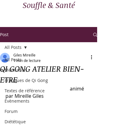
Souffle & Santé
Post
All Posts
Giles Mireille
All Posts
1 min de lecture
QI GONG ATELIER BIEN-
Méditation
ETRE
Pratiques de Qi Gong
                                                     animé 
Textes de référence
par Mireille Giles 
Evènements
Forum
Diététique