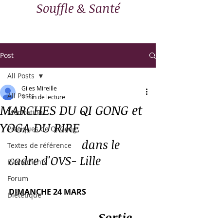
Souffle & Santé
Post
All Posts
Giles Mireille
All Posts
1 min de lecture
MARCHES DU QI GONG et
Méditation
YOGA DU RIRE
Pratiques de Qi Gong
                         dans le 
Textes de référence
cadre d'OVS- Lille
Evènements
Forum
DIMANCHE 24 MARS
Diététique
 	                        Sortie 