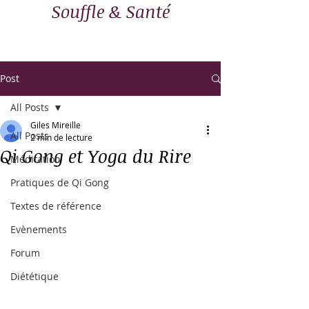
Souffle & Santé
Post
All Posts
Giles Mireille
All Posts
2 min de lecture
Qi Gong et Yoga du Rire
Méditation
Pratiques de Qi Gong
Textes de référence
Evènements
Forum
Diététique