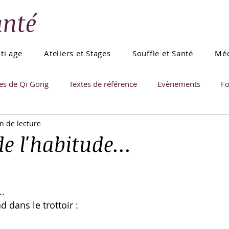
anté
ti age
Ateliers et Stages
Souffle et Santé
Méd
es de Qi Gong
Textes de référence
Evènements
F
n de lecture
de l'habitude...
. 
d dans le trottoir : 