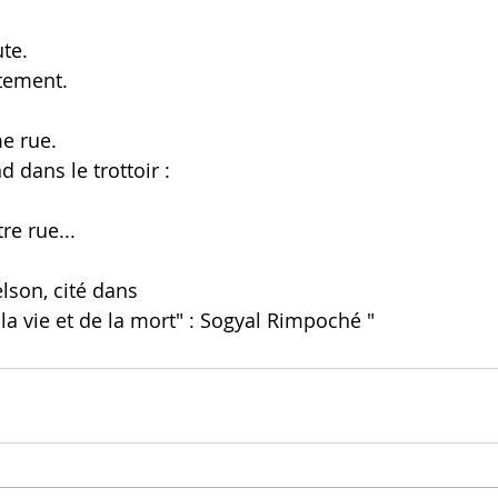
te. 
tement.
e rue. 
d dans le trottoir : 
re rue...
son, cité dans 
e la vie et de la mort" : Sogyal Rimpoché "