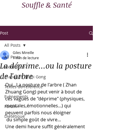
Souffle & Santé
Post
All Posts
Giles Mireille
All Posts
1 min de lecture
La déprime...ou la posture
Méditation
de l'arbre
Pratiques de Qi Gong
Oui...La posture de l'arbre ( Zhan 
Textes de référence
Zhuang Gong) peut venir à bout de 
Evènements
ces vagues de "déprime" (physiques, 
mentales,émotionnelles...) qui 
Forum
peuvent parfois nous éloigner 
Diététique
 du simple goût de vivre...
Une demi heure suffit généralement 