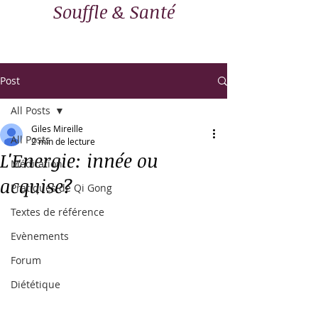
Souffle & Santé
Post
All Posts
Giles Mireille
All Posts
2 min de lecture
L'Energie: innée ou
Méditation
acquise?
Pratiques de Qi Gong
Textes de référence
Evènements
Forum
Diététique